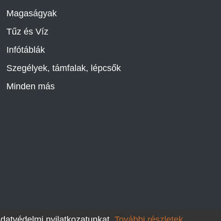
Magaságyak
Tűz és Víz
Infótáblák
Szegélyek, támfalak, lépcsők
Minden más
adatvédelmi nyilatkozatunkat.
További részletek.