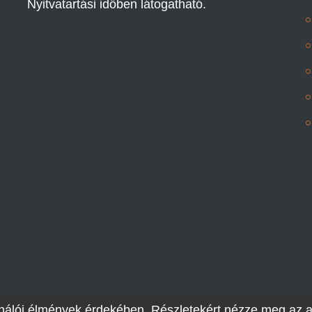
Nyitvatartási időben látogatható.
sználói élmények érdekében. Részletekért nézze meg az 