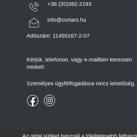
+36 (20)382-2193
info@cortars.hu
Adószám: 11455167-2-07
Kérjük, telefonon, vagy e-mailben keressen
minket!
Személyes ügyfélfogadásra nincs lehetőség.
Az oldal sütiket használ a tökéletesebb felha