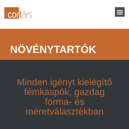
NÖVÉNYTARTÓK
Minden igényt kielégítő
fémkaspók, gazdag
forma- és
méretválasztékban