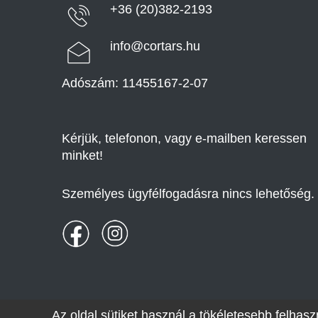
+36 (20)382-2193
info@cortars.hu
Adószám: 11455167-2-07
Kérjük, telefonon, vagy e-mailben keressen
minket!
Személyes ügyfélfogadásra nincs lehetőség.
Az oldal sütiket használ a tökéletesebb felha