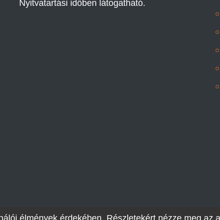
Nyitvatartási időben látogatható.
sználói élmények érdekében. Részletekért nézze meg az 