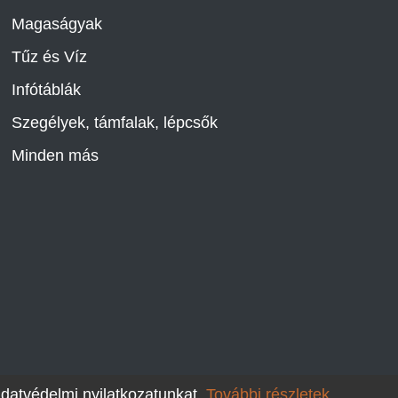
Magaságyak
Tűz és Víz
Infótáblák
Szegélyek, támfalak, lépcsők
Minden más
adatvédelmi nyilatkozatunkat.
További részletek.